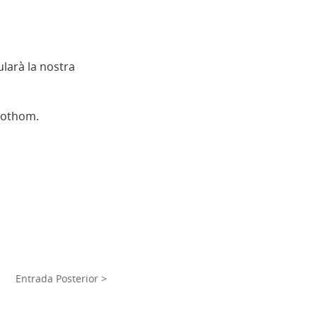
larà la nostra
 tothom.
Entrada Posterior >