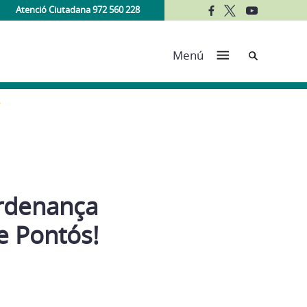
Atenció Ciutadana 972 560 228
Cerca
Menú
Ordenança
e Pontós!